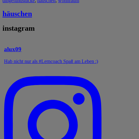
dinge
fundstücke
,
häuschen
,
wohnraum
häuschen
instagram
alux09
Hab nicht nur als #Lerncoach Spaß am Leben :)