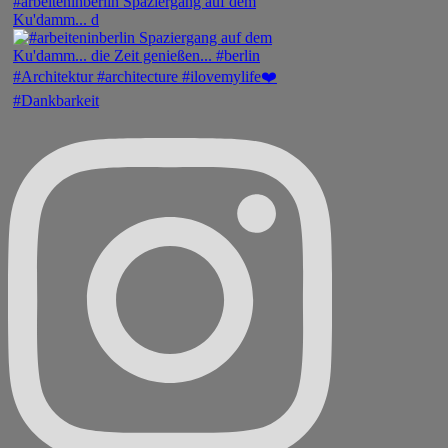
#arbeiteninberlin Spaziergang auf dem
Ku'damm... d