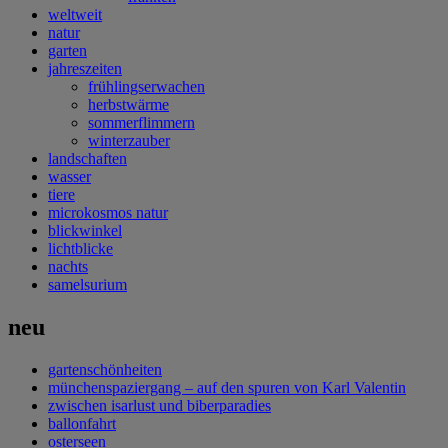
weltweit
natur
garten
jahreszeiten
frühlingserwachen
herbstwärme
sommerflimmern
winterzauber
landschaften
wasser
tiere
microkosmos natur
blickwinkel
lichtblicke
nachts
samelsurium
neu
gartenschönheiten
münchenspaziergang – auf den spuren von Karl Valentin
zwischen isarlust und biberparadies
ballonfahrt
osterseen