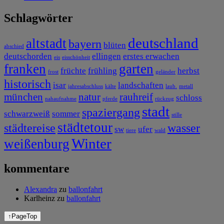
Schlagwörter
deutschland
altstadt
bayern
blüten
abschied
deutschorden
ellingen
erstes erwachen
eis
eisschönheit
franken
garten
früchte
frühling
herbst
frost
geländer
historisch
isar
landschaften
jahresabschluss
kälte
laub.
metall
münchen
natur
rauhreif
schloss
nahaufnahme
pferde
rückzug
stadt
spaziergang
schwarzweiß
sommer
stille
städtetour
städtereise
wasser
sw
ufer
tiere
wald
Winter
weißenburg
kommentare
Alexandra
zu
ballonfahrt
Karlheinz
zu
ballonfahrt
↑
PageTop