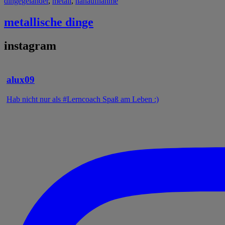
dinge
geländer
,
metall
,
nahaufnahme
metallische dinge
instagram
alux09
Hab nicht nur als #Lerncoach Spaß am Leben :)