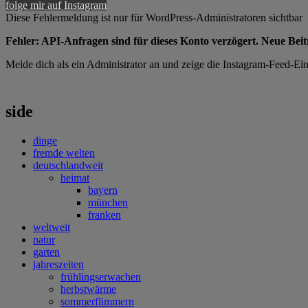
folge mir auf Instagram
Diese Fehlermeldung ist nur für WordPress-Administratoren sichtbar
Fehler: API-Anfragen sind für dieses Konto verzögert. Neue Bei
Melde dich als ein Administrator an und zeige die Instagram-Feed-Eins
side
dinge
fremde welten
deutschlandweit
heimat
bayern
münchen
franken
weltweit
natur
garten
jahreszeiten
frühlingserwachen
herbstwärme
sommerflimmern