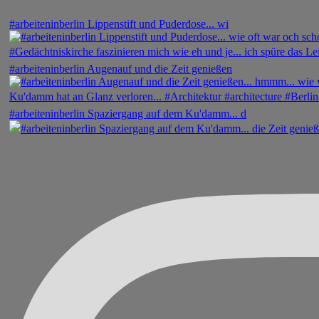
#arbeiteninberlin Lippenstift und Puderdose... wi
#arbeiteninberlin Augenauf und die Zeit genießen
#arbeiteninberlin Spaziergang auf dem Ku'damm... d