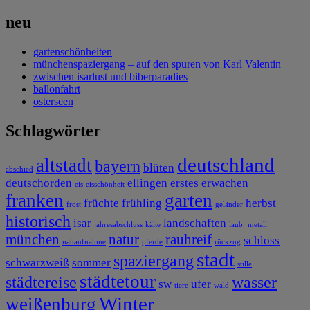
neu
gartenschönheiten
münchenspaziergang – auf den spuren von Karl Valentin
zwischen isarlust und biberparadies
ballonfahrt
osterseen
Schlagwörter
deutschland
altstadt
bayern
blüten
abschied
deutschorden
ellingen
erstes erwachen
eis
eisschönheit
franken
garten
früchte
frühling
herbst
frost
geländer
historisch
isar
landschaften
jahresabschluss
kälte
laub.
metall
münchen
natur
rauhreif
schloss
nahaufnahme
pferde
rückzug
stadt
spaziergang
schwarzweiß
sommer
stille
städtetour
städtereise
wasser
sw
ufer
tiere
wald
Winter
weißenburg