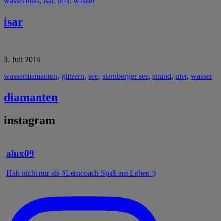
wasser
fluss
,
isar
,
ufer
,
wasser
isar
3. Juli 2014
wasser
diamanten
,
glitzern
,
see
,
starnberger see
,
strand
,
ufer
,
wasser
diamanten
instagram
alux09
Hab nicht nur als #Lerncoach Spaß am Leben :)