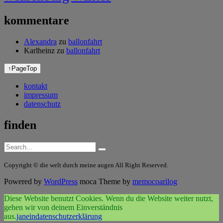
kommentare
Alexandra
zu
ballonfahrt
Karlheinz
zu
ballonfahrt
↑
PageTop
kontakt
impressum
datenschutz
finden
Copyright © die welt durch meine augen All Right Reserved.
Powered by
WordPress
moca Theme by
memocoarilog
Diese Website benutzt Cookies. Wenn du die Website weiter nutzt,
gehen wir von deinem Einverständnis
aus.
ja
nein
datenschutzerklärung