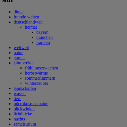
dinge
fremde welten
deutschlandweit
heimat
bayern
münchen
franken
weltweit
natur
garten
jahreszeiten
frühlingserwachen
herbstwärme
sommerflimmern
winterzauber
landschaften
wasser
tiere
microkosmos natur
blickwinkel
lichtblicke
nachts
samelsurium