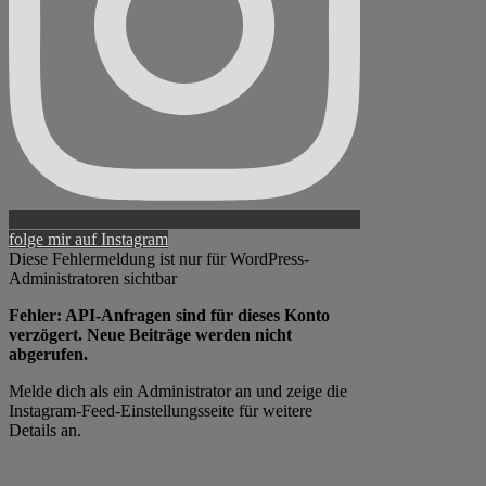
folge mir auf Instagram
Diese Fehlermeldung ist nur für WordPress-
Administratoren sichtbar
Fehler: API-Anfragen sind für dieses Konto
verzögert. Neue Beiträge werden nicht
abgerufen.
Melde dich als ein Administrator an und zeige die
Instagram-Feed-Einstellungsseite für weitere
Details an.