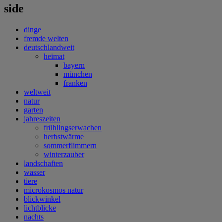
side
dinge
fremde welten
deutschlandweit
heimat
bayern
münchen
franken
weltweit
natur
garten
jahreszeiten
frühlingserwachen
herbstwärme
sommerflimmern
winterzauber
landschaften
wasser
tiere
microkosmos natur
blickwinkel
lichtblicke
nachts