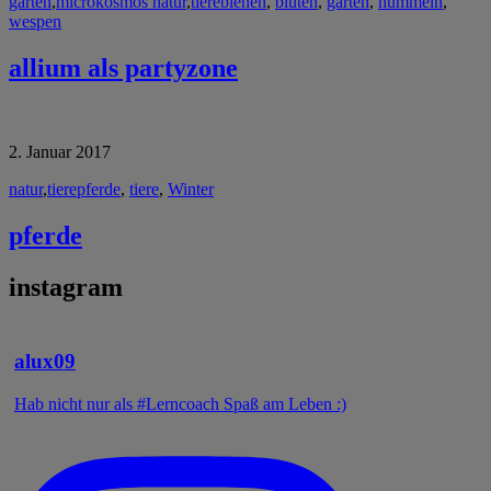
garten
,
microkosmos natur
,
tiere
bienen
,
blüten
,
garten
,
hummeln
,
wespen
allium als partyzone
2. Januar 2017
natur
,
tiere
pferde
,
tiere
,
Winter
pferde
instagram
alux09
Hab nicht nur als #Lerncoach Spaß am Leben :)