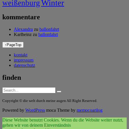
Winter
weißenburg
kommentare
Alexandra
zu
ballonfahrt
Karlheinz
zu
ballonfahrt
↑
PageTop
kontakt
impressum
datenschutz
finden
Copyright © die welt durch meine augen All Right Reserved.
Powered by
WordPress
moca Theme by
memocoarilog
Diese Website benutzt Cookies. Wenn du die Website weiter nutzt,
gehen wir von deinem Einverständnis