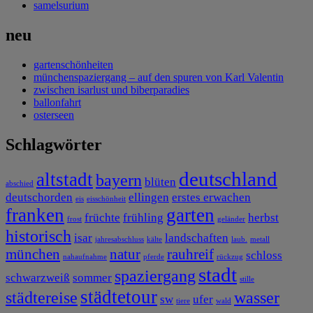
samelsurium
neu
gartenschönheiten
münchenspaziergang – auf den spuren von Karl Valentin
zwischen isarlust und biberparadies
ballonfahrt
osterseen
Schlagwörter
deutschland
altstadt
bayern
blüten
abschied
deutschorden
ellingen
erstes erwachen
eis
eisschönheit
franken
garten
früchte
frühling
herbst
frost
geländer
historisch
isar
landschaften
jahresabschluss
kälte
laub.
metall
münchen
natur
rauhreif
schloss
nahaufnahme
pferde
rückzug
stadt
spaziergang
schwarzweiß
sommer
stille
städtetour
städtereise
wasser
sw
ufer
tiere
wald