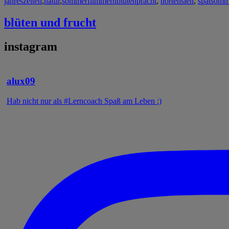
jahreszeiten
,
natur
,
sommerflimmern
blütenpracht
,
hortensien
,
spätsomm
blüten und frucht
instagram
alux09
Hab nicht nur als #Lerncoach Spaß am Leben :)