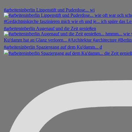
#arbeiteninberlin Lippenstift und Puderdose... wi
#arbeiteninberlin Augenauf und die Zeit genießen
#arbeiteninberlin Spaziergang auf dem Ku'damm... d