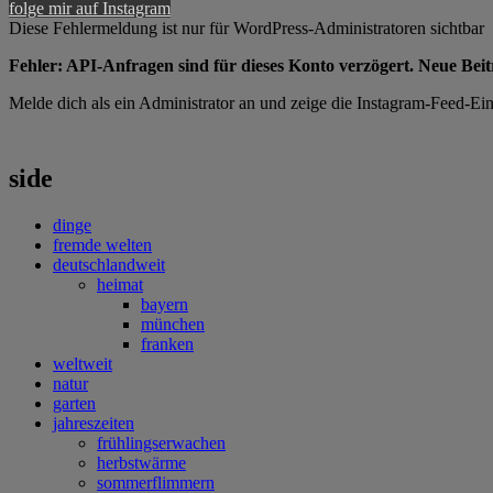
folge mir auf Instagram
Diese Fehlermeldung ist nur für WordPress-Administratoren sichtbar
Fehler: API-Anfragen sind für dieses Konto verzögert. Neue Bei
Melde dich als ein Administrator an und zeige die Instagram-Feed-Eins
side
dinge
fremde welten
deutschlandweit
heimat
bayern
münchen
franken
weltweit
natur
garten
jahreszeiten
frühlingserwachen
herbstwärme
sommerflimmern