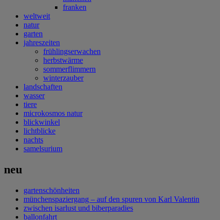
franken
weltweit
natur
garten
jahreszeiten
frühlingserwachen
herbstwärme
sommerflimmern
winterzauber
landschaften
wasser
tiere
microkosmos natur
blickwinkel
lichtblicke
nachts
samelsurium
neu
gartenschönheiten
münchenspaziergang – auf den spuren von Karl Valentin
zwischen isarlust und biberparadies
ballonfahrt