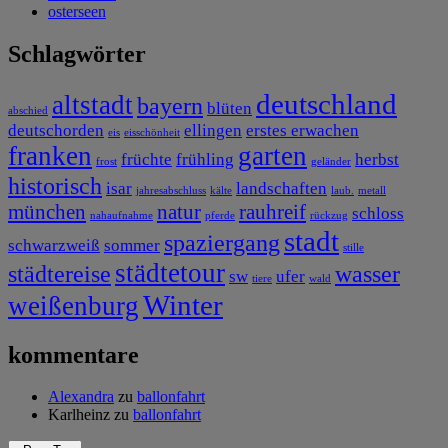
osterseen
Schlagwörter
deutschland
altstadt
bayern
blüten
abschied
deutschorden
ellingen
erstes erwachen
eis
eisschönheit
franken
garten
früchte
frühling
herbst
frost
geländer
historisch
isar
landschaften
jahresabschluss
kälte
laub.
metall
münchen
natur
rauhreif
schloss
nahaufnahme
pferde
rückzug
stadt
spaziergang
schwarzweiß
sommer
stille
städtetour
städtereise
wasser
sw
ufer
tiere
wald
Winter
weißenburg
kommentare
Alexandra
zu
ballonfahrt
Karlheinz
zu
ballonfahrt