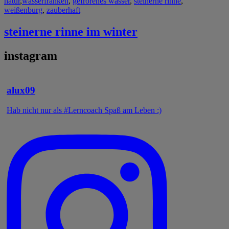
natur
,
wasser
franken
,
gefrorenes wasser
,
steinerne rinne
,
weißenburg
,
zauberhaft
steinerne rinne im winter
instagram
alux09
Hab nicht nur als #Lerncoach Spaß am Leben :)