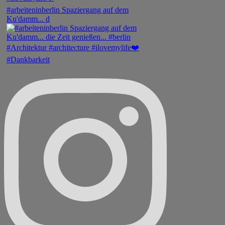
#arbeiteninberlin Spaziergang auf dem
Ku'damm... d