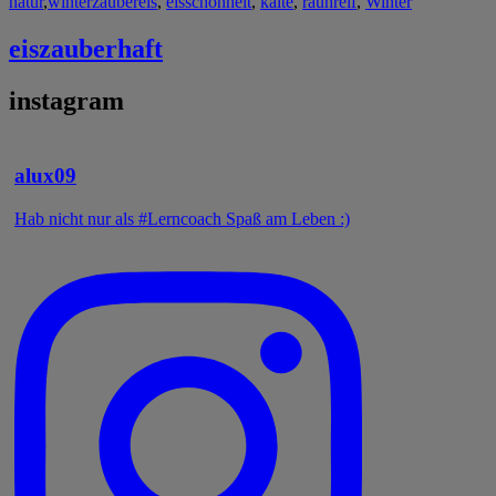
natur
,
winterzauber
eis
,
eisschönheit
,
kälte
,
rauhreif
,
Winter
eiszauberhaft
instagram
alux09
Hab nicht nur als #Lerncoach Spaß am Leben :)