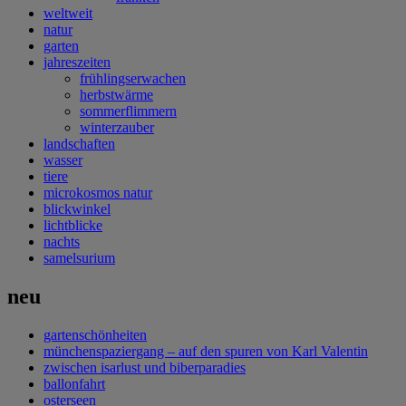
weltweit
natur
garten
jahreszeiten
frühlingserwachen
herbstwärme
sommerflimmern
winterzauber
landschaften
wasser
tiere
microkosmos natur
blickwinkel
lichtblicke
nachts
samelsurium
neu
gartenschönheiten
münchenspaziergang – auf den spuren von Karl Valentin
zwischen isarlust und biberparadies
ballonfahrt
osterseen