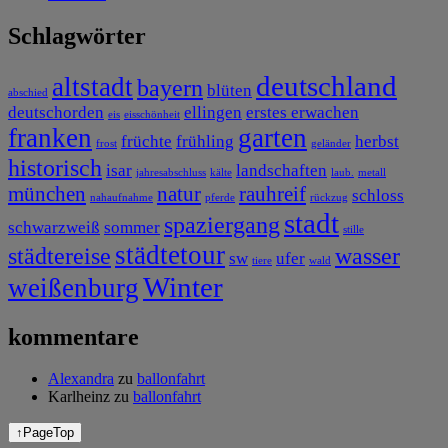
Schlagwörter
deutschland
altstadt
bayern
blüten
abschied
deutschorden
ellingen
erstes erwachen
eis
eisschönheit
franken
garten
früchte
frühling
herbst
frost
geländer
historisch
isar
landschaften
jahresabschluss
kälte
laub.
metall
münchen
natur
rauhreif
schloss
nahaufnahme
pferde
rückzug
stadt
spaziergang
schwarzweiß
sommer
stille
städtetour
städtereise
wasser
sw
ufer
tiere
wald
Winter
weißenburg
kommentare
Alexandra
zu
ballonfahrt
Karlheinz
zu
ballonfahrt
↑
PageTop