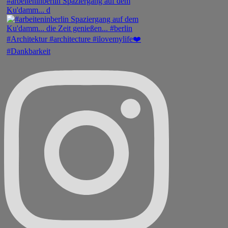
#arbeiteninberlin Spaziergang auf dem
Ku'damm... d