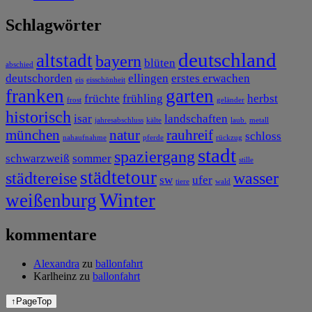
Schlagwörter
deutschland
altstadt
bayern
blüten
abschied
deutschorden
ellingen
erstes erwachen
eis
eisschönheit
franken
garten
früchte
frühling
herbst
frost
geländer
historisch
isar
landschaften
jahresabschluss
kälte
laub.
metall
münchen
natur
rauhreif
schloss
nahaufnahme
pferde
rückzug
stadt
spaziergang
schwarzweiß
sommer
stille
städtetour
städtereise
wasser
sw
ufer
tiere
wald
Winter
weißenburg
kommentare
Alexandra
zu
ballonfahrt
Karlheinz
zu
ballonfahrt
↑
PageTop