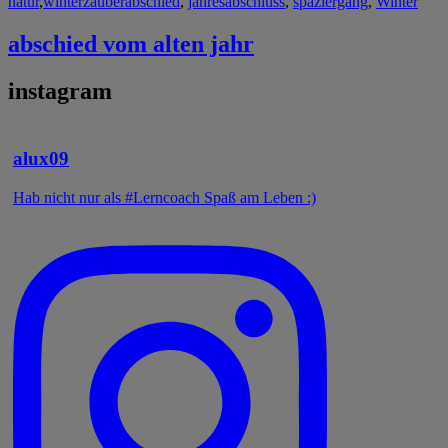
natur
,
winterzauber
abschied
,
jahresabschluss
,
spaziergang
,
Winter
abschied vom alten jahr
instagram
alux09
Hab nicht nur als #Lerncoach Spaß am Leben :)