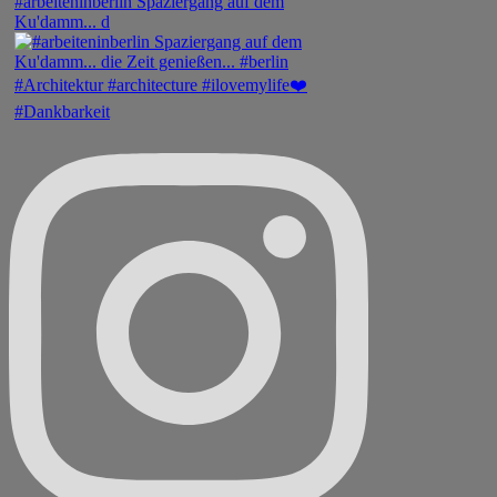
#arbeiteninberlin Spaziergang auf dem
Ku'damm... d