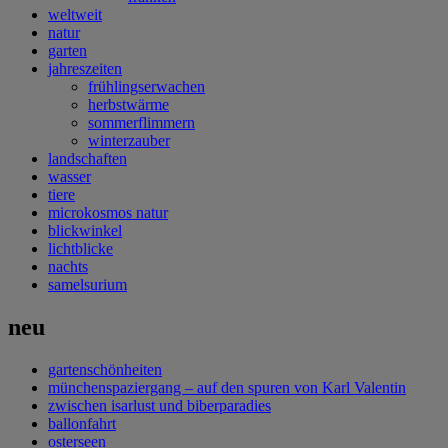
weltweit
natur
garten
jahreszeiten
frühlingserwachen
herbstwärme
sommerflimmern
winterzauber
landschaften
wasser
tiere
microkosmos natur
blickwinkel
lichtblicke
nachts
samelsurium
neu
gartenschönheiten
münchenspaziergang – auf den spuren von Karl Valentin
zwischen isarlust und biberparadies
ballonfahrt
osterseen