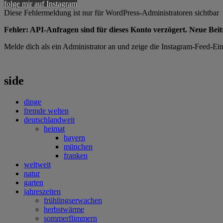
folge mir auf Instagram
Diese Fehlermeldung ist nur für WordPress-Administratoren sichtbar
Fehler: API-Anfragen sind für dieses Konto verzögert. Neue Bei
Melde dich als ein Administrator an und zeige die Instagram-Feed-Eins
side
dinge
fremde welten
deutschlandweit
heimat
bayern
münchen
franken
weltweit
natur
garten
jahreszeiten
frühlingserwachen
herbstwärme
sommerflimmern