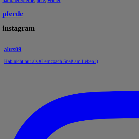
natur
,
tiere
pferde
,
tiere
,
Winter
pferde
instagram
alux09
Hab nicht nur als #Lerncoach Spaß am Leben :)