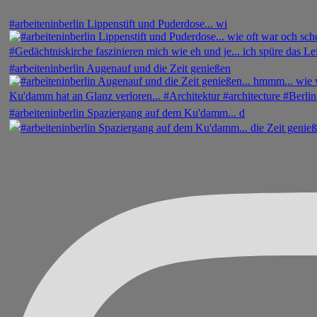
#arbeiteninberlin Lippenstift und Puderdose... wi
#arbeiteninberlin Augenauf und die Zeit genießen
#arbeiteninberlin Spaziergang auf dem Ku'damm... d