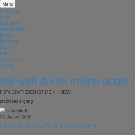
Menu
blickwinkel
dinge
fotohobby
fremde welten
heimat
lichtblicke
nachts
natur
samelsurium
wasser
die welt durch meine augen
FOTOGRAFIEREN IST MEIN HOBBY
stadtspaziergang
23. August 2020
münchen
karl valentin
,
münchen
,
stadtspaziergang