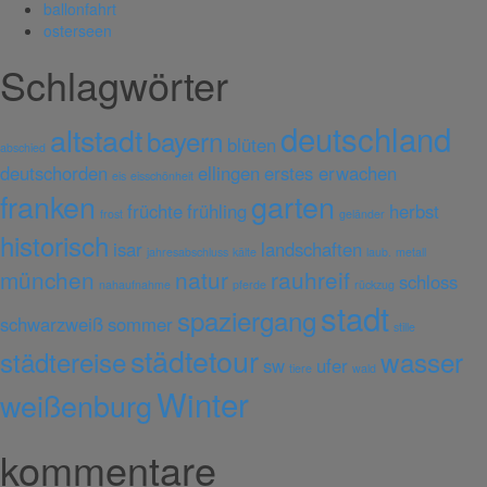
ballonfahrt
osterseen
Schlagwörter
deutschland
altstadt
bayern
blüten
abschied
deutschorden
ellingen
erstes erwachen
eis
eisschönheit
franken
garten
früchte
frühling
herbst
frost
geländer
historisch
isar
landschaften
jahresabschluss
kälte
laub.
metall
münchen
natur
rauhreif
schloss
nahaufnahme
pferde
rückzug
stadt
spaziergang
schwarzweiß
sommer
stille
städtetour
städtereise
wasser
sw
ufer
tiere
wald
Winter
weißenburg
kommentare