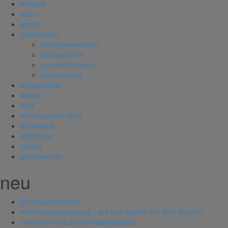
weltweit
natur
garten
jahreszeiten
frühlingserwachen
herbstwärme
sommerflimmern
winterzauber
landschaften
wasser
tiere
microkosmos natur
blickwinkel
lichtblicke
nachts
samelsurium
neu
gartenschönheiten
münchenspaziergang – auf den spuren von Karl Valentin
zwischen isarlust und biberparadies