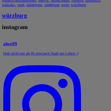
franken
,
heimat
altstadt
,
barock
,
deutschland
,
franken
,
historisch
,
rokkoko
,
stadt
,
städtereise
,
städtetour
,
wein
,
würzburg
würzburg
instagram
alux09
Hab nicht nur als #Lerncoach Spaß am Leben :)