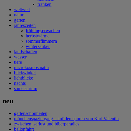
franken
weltweit
natur
garten
jahreszeiten
frühlingserwachen
herbstwärme
sommerflimmern
winterzauber
landschaften
wasser
tiere
microkosmos natur
blickwinkel
lichtblicke
nachts
samelsurium
neu
gartenschönheiten
münchenspaziergang – auf den spuren von Karl Valentin
zwischen isarlust und biberparadies
ballonfahrt