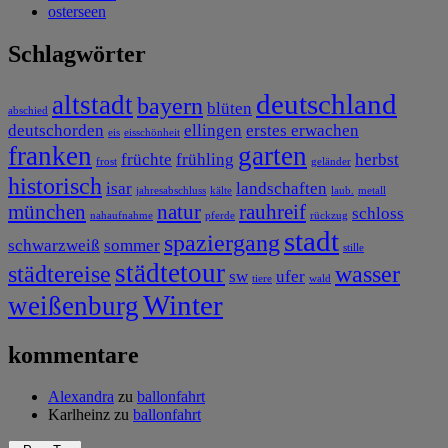
osterseen
Schlagwörter
deutschland
altstadt
bayern
blüten
abschied
deutschorden
ellingen
erstes erwachen
eis
eisschönheit
franken
garten
früchte
frühling
herbst
frost
geländer
historisch
isar
landschaften
jahresabschluss
kälte
laub.
metall
münchen
natur
rauhreif
schloss
nahaufnahme
pferde
rückzug
stadt
spaziergang
schwarzweiß
sommer
stille
städtetour
städtereise
wasser
sw
ufer
tiere
wald
Winter
weißenburg
kommentare
Alexandra
zu
ballonfahrt
Karlheinz
zu
ballonfahrt