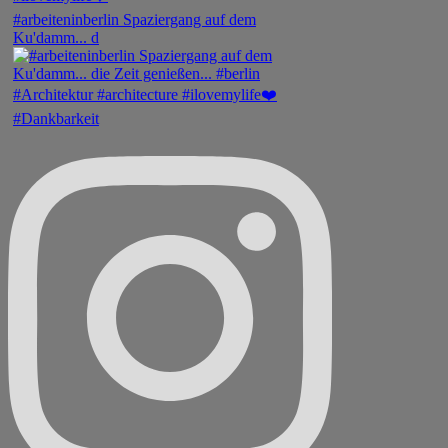
#arbeiteninberlin Spaziergang auf dem
Ku'damm... d