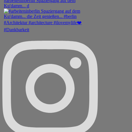
#arbeiteninberlin Spaziergang auf dem
Ku'damm... d