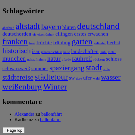
Schlagwörter
deutschland
altstadt
bayern
blüten
abschied
deutschorden
ellingen
erstes erwachen
eis
eisschönheit
franken
garten
früchte
frühling
herbst
frost
geländer
historisch
isar
landschaften
jahresabschluss
kälte
laub.
metall
münchen
natur
rauhreif
schloss
nahaufnahme
pferde
rückzug
stadt
spaziergang
schwarzweiß
sommer
stille
städtetour
städtereise
wasser
sw
ufer
tiere
wald
Winter
weißenburg
kommentare
Alexandra
zu
ballonfahrt
Karlheinz
zu
ballonfahrt
↑
PageTop