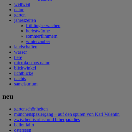
weltweit
natur
garten
jahreszeiten
frühlingserwachen
herbstwärme
sommerflimmern
winterzauber
landschaften
wasser
tiere
microkosmos natur
blickwinkel
lichtblicke
nachts
samelsurium
neu
gartenschönheiten
münchenspaziergang – auf den spuren von Karl Valentin
zwischen isarlust und biberparadies
ballonfahrt
osterseen