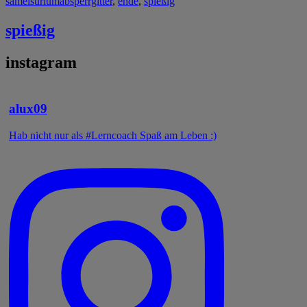
samelsurium
absperrgitter
,
ende
,
spießig
spießig
instagram
alux09
Hab nicht nur als #Lerncoach Spaß am Leben :)