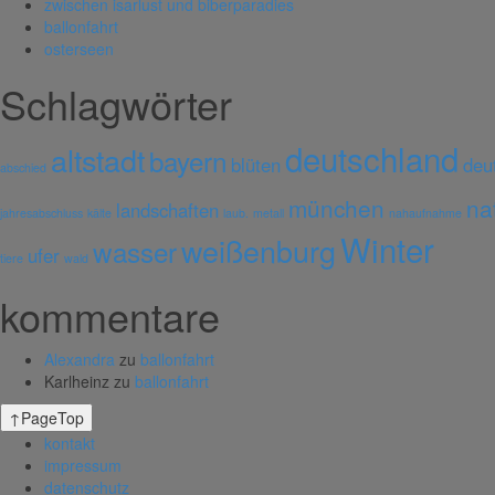
zwischen isarlust und biberparadies
ballonfahrt
osterseen
Schlagwörter
deutschland
altstadt
bayern
blüten
deu
abschied
münchen
na
landschaften
jahresabschluss
kälte
laub.
metall
nahaufnahme
Winter
weißenburg
wasser
ufer
tiere
wald
kommentare
Alexandra
zu
ballonfahrt
Karlheinz
zu
ballonfahrt
↑
PageTop
kontakt
impressum
datenschutz