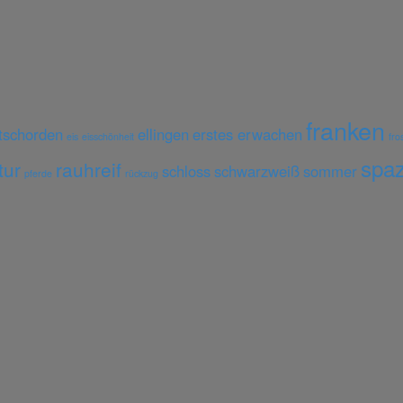
franken
tschorden
ellingen
erstes erwachen
eis
eisschönheit
fro
spaz
tur
rauhreif
schloss
schwarzweiß
sommer
pferde
rückzug