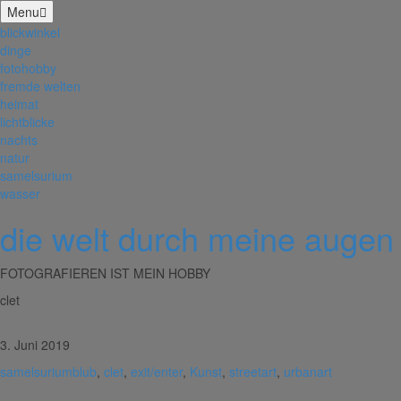
Menu
blickwinkel
dinge
fotohobby
fremde welten
heimat
lichtblicke
nachts
natur
samelsurium
wasser
die welt durch meine augen
FOTOGRAFIEREN IST MEIN HOBBY
clet
3. Juni 2019
samelsurium
blub
,
clet
,
exit/enter
,
Kunst
,
streetart
,
urbanart