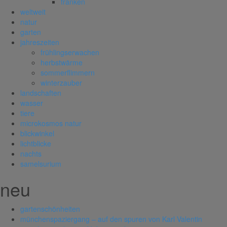
franken
weltweit
natur
garten
jahreszeiten
frühlingserwachen
herbstwärme
sommerflimmern
winterzauber
landschaften
wasser
tiere
microkosmos natur
blickwinkel
lichtblicke
nachts
samelsurium
neu
gartenschönheiten
münchenspaziergang – auf den spuren von Karl Valentin