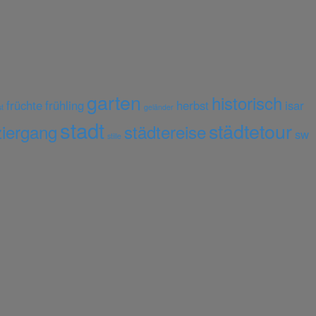
garten
historisch
früchte
frühling
herbst
isar
st
geländer
stadt
städtetour
iergang
städtereise
sw
stille