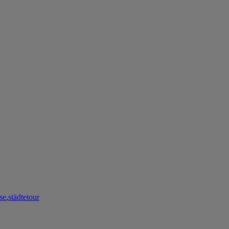
ise
,
städtetour