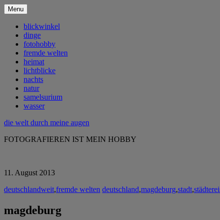
Menu
blickwinkel
dinge
fotohobby
fremde welten
heimat
lichtblicke
nachts
natur
samelsurium
wasser
die welt durch meine augen
FOTOGRAFIEREN IST MEIN HOBBY
11. August 2013
deutschlandweit
,
fremde welten
deutschland
,
magdeburg
,
stadt
,
städtere
magdeburg