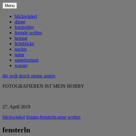
Menu
blickwinkel
dinge
fotohobby
fremde welten
heimat
lichtblicke
nachts
natur
samelsurium
wasser
die welt durch meine augen
FOTOGRAFIEREN IST MEIN HOBBY
27. April 2019
blickwinkel
fenster
,
fensterln
,
neue welten
fensterln