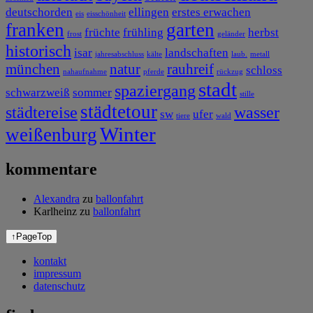
deutschorden
ellingen
erstes erwachen
eis
eisschönheit
franken
garten
früchte
frühling
herbst
frost
geländer
historisch
isar
landschaften
jahresabschluss
kälte
laub.
metall
münchen
natur
rauhreif
schloss
nahaufnahme
pferde
rückzug
stadt
spaziergang
schwarzweiß
sommer
stille
städtetour
städtereise
wasser
sw
ufer
tiere
wald
Winter
weißenburg
kommentare
Alexandra
zu
ballonfahrt
Karlheinz
zu
ballonfahrt
↑
PageTop
kontakt
impressum
datenschutz