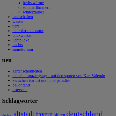
herbstwärme
sommerflimmern
winterzauber
landschaften
wasser
tiere
microkosmos natur
blickwinkel
lichtblicke
nachts
samelsurium
neu
gartenschönheiten
münchenspaziergang – auf den spuren von Karl Valentin
zwischen isarlust und biberparadies
ballonfahrt
osterseen
Schlagwörter
deutschland
altstadt
bayern
blüten
abschied