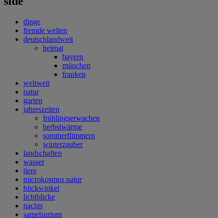
side
dinge
fremde welten
deutschlandweit
heimat
bayern
münchen
franken
weltweit
natur
garten
jahreszeiten
frühlingserwachen
herbstwärme
sommerflimmern
winterzauber
landschaften
wasser
tiere
microkosmos natur
blickwinkel
lichtblicke
nachts
samelsurium