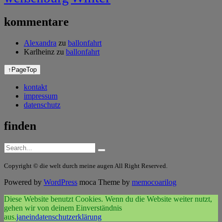
kommentare
Alexandra
zu
ballonfahrt
Karlheinz
zu
ballonfahrt
↑
PageTop
kontakt
impressum
datenschutz
finden
Copyright © die welt durch meine augen All Right Reserved.
Powered by
WordPress
moca Theme by
memocoarilog
Diese Website benutzt Cookies. Wenn du die Website weiter nutzt,
gehen wir von deinem Einverständnis
aus.
ja
nein
datenschutzerklärung