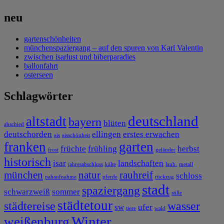
neu
gartenschönheiten
münchenspaziergang – auf den spuren von Karl Valentin
zwischen isarlust und biberparadies
ballonfahrt
osterseen
Schlagwörter
deutschland
altstadt
bayern
blüten
abschied
deutschorden
ellingen
erstes erwachen
eis
eisschönheit
franken
garten
früchte
frühling
herbst
frost
geländer
historisch
isar
landschaften
jahresabschluss
kälte
laub.
metall
münchen
natur
rauhreif
schloss
nahaufnahme
pferde
rückzug
stadt
spaziergang
schwarzweiß
sommer
stille
städtetour
städtereise
wasser
sw
ufer
tiere
wald
Winter
weißenburg