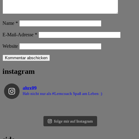
Name
*
E-Mail-Adresse
*
Website
instagram
alux09
Hab nicht nur als #Lerncoach Spaß am Leben :)
folge mir auf Instagram